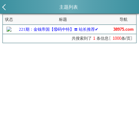
主题列表
状态
标题
导航
221期：金钱帝国【⑩码中特】〓 站长推荐✔
38975.com
共搜索到了
1
条信息〖
1000
条/页〗