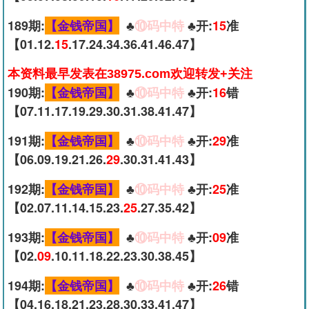
189期:
【金钱帝国】
♣️
⑩码中特
♣️开:
15
准
【01.12.
15
.17.24.34.36.41.46.47】
本资料最早发表在38975.com欢迎转发+关注
190期:
【金钱帝国】
♣️
⑩码中特
♣️开:
16
错
【07.11.17.19.29.30.31.38.41.47】
191期:
【金钱帝国】
♣️
⑩码中特
♣️开:
29
准
【06.09.19.21.26.
29
.30.31.41.43】
192期:
【金钱帝国】
♣️
⑩码中特
♣️开:
25
准
【02.07.11.14.15.23.
25
.27.35.42】
193期:
【金钱帝国】
♣️
⑩码中特
♣️开:
09
准
【02.
09
.10.11.18.22.23.30.38.45】
194期:
【金钱帝国】
♣️
⑩码中特
♣️开:
26
错
【04.16.18.21.23.28.30.33.41.47】