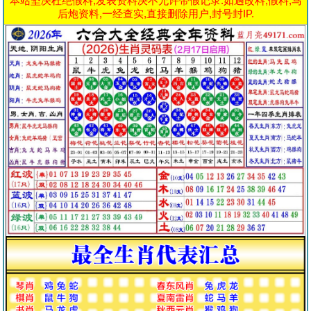
本站坚决杜绝假料,发表资料决不允许带假记录.如遇改料,假料,马
后炮资料,一经查实,直接删除用户,封号封IP.