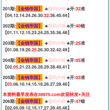
201期:
【金钱帝国】
♣️
⑩码中特
♣️开:
32
准
【04.12.14.24.26.30.
32
.36.40.44】
202期:
【金钱帝国】
♣️
⑩码中特
♣️开:
40
错
【01.11.12.15.23.24.25.35.36.48】
203期:
【金钱帝国】
♣️
⑩码中特
♣️开:
25
准
【01.08.19.20.
25
.26.30.32.42.49】
204期:
【金钱帝国】
♣️
⑩码中特
♣️开:
05
准
【02.
05
.21.23.26.28.29.38.40.41】
205期:
【金钱帝国】
♣️
⑩码中特
♣️开:
03
准
【
03
.06.10.14.15.18.26.27.28.40】
本资料最早发表在38975.com欢迎转发+关注
206期:
【金钱帝国】
♣️
⑩码中特
♣️开:
47
错
【02.05.09.12.15.17.27.39.45.48】