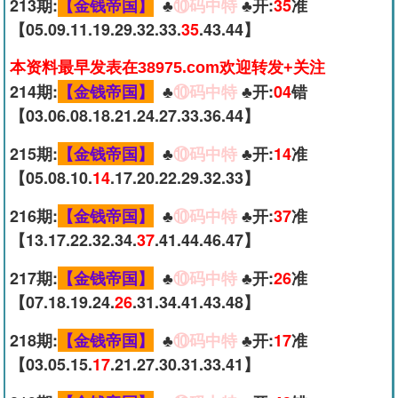
213期:
【金钱帝国】
♣️
⑩码中特
♣️开:
35
准
【05.09.11.19.29.32.33.
35
.43.44】
本资料最早发表在38975.com欢迎转发+关注
214期:
【金钱帝国】
♣️
⑩码中特
♣️开:
04
错
【03.06.08.18.21.24.27.33.36.44】
215期:
【金钱帝国】
♣️
⑩码中特
♣️开:
14
准
【05.08.10.
14
.17.20.22.29.32.33】
216期:
【金钱帝国】
♣️
⑩码中特
♣️开:
37
准
【13.17.22.32.34.
37
.41.44.46.47】
217期:
【金钱帝国】
♣️
⑩码中特
♣️开:
26
准
【07.18.19.24.
26
.31.34.41.43.48】
218期:
【金钱帝国】
♣️
⑩码中特
♣️开:
17
准
【03.05.15.
17
.21.27.30.31.33.41】