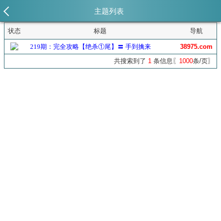
主题列表
状态
标题
导航
219期：完全攻略【绝杀①尾】〓 手到擒来
38975.com
共搜索到了
1
条信息〖
1000
条/页〗