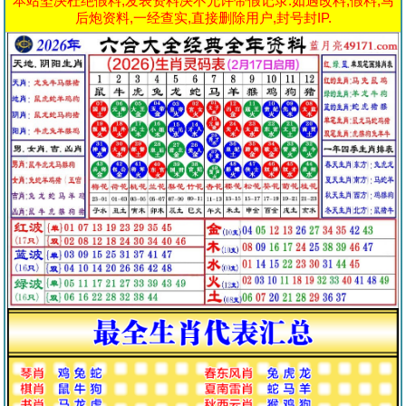
本站坚决杜绝假料,发表资料决不允许带假记录.如遇改料,假料,马
后炮资料,一经查实,直接删除用户,封号封IP.