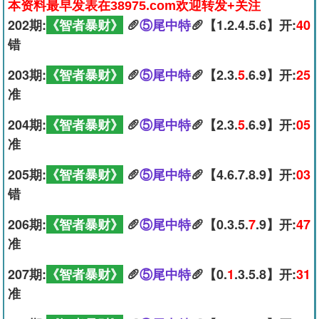
本资料最早发表在38975.com欢迎转发+关注
202期:
《智者暴财》
🥖
⑤尾中特
🥖【1.2.4.5.6】开:
40
错
203期:
《智者暴财》
🥖
⑤尾中特
🥖【2.3.
5
.6.9】开:
25
准
204期:
《智者暴财》
🥖
⑤尾中特
🥖【2.3.
5
.6.9】开:
05
准
205期:
《智者暴财》
🥖
⑤尾中特
🥖【4.6.7.8.9】开:
03
错
206期:
《智者暴财》
🥖
⑤尾中特
🥖【0.3.5.
7
.9】开:
47
准
207期:
《智者暴财》
🥖
⑤尾中特
🥖【0.
1
.3.5.8】开:
31
准