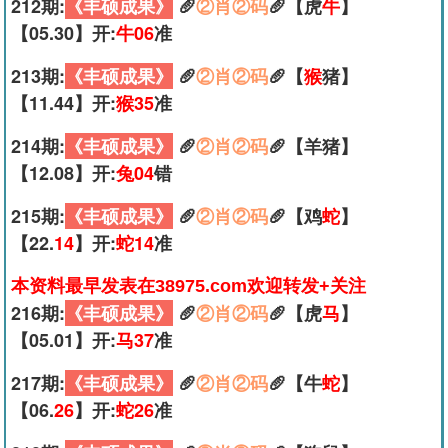
212期:
《丰硕成果》
🥖
②肖②码
🥖【虎
牛
】
【05.30】开:
牛06
准
213期:
《丰硕成果》
🥖
②肖②码
🥖【
猴
猪】
【11.44】开:
猴35
准
214期:
《丰硕成果》
🥖
②肖②码
🥖【羊猪】
【12.08】开:
兔04
错
215期:
《丰硕成果》
🥖
②肖②码
🥖【鸡
蛇
】
【22.
14
】开:
蛇14
准
本资料最早发表在38975.com欢迎转发+关注
216期:
《丰硕成果》
🥖
②肖②码
🥖【虎
马
】
【05.01】开:
马37
准
217期:
《丰硕成果》
🥖
②肖②码
🥖【牛
蛇
】
【06.
26
】开:
蛇26
准