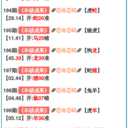
194期:
《丰硕成果》
🥖
②肖②码
🥖【虎
蛇
】
【29.14】开:
蛇26
准
195期:
《丰硕成果》
🥖
②肖②码
🥖【猴虎】
【11.41】开:
马25
错
196期:
《丰硕成果》
🥖
②肖②码
🥖【狗
龙
】
【45.
39
】开:
龙39
准
197期:
《丰硕成果》
🥖
②肖②码
🥖【蛇
猪
】
【02.44】开:
猪08
准
198期:
《丰硕成果》
🥖
②肖②码
🥖【兔羊】
【04.48】开:
鼠07
错
199期:
《丰硕成果》
🥖
②肖②码
🥖【虎
羊
】
【05.12】开:
羊36
准