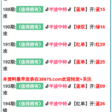
189期:
《值得拥有》
🧦
半波中特
🧦【
蓝单
】开:
蓝15
准
190期:
《值得拥有》
🧦
半波中特
🧦【
绿双
】开:
绿16
准
191期:
《值得拥有》
🧦
半波中特
🧦【
红单
】开:
红29
准
192期:
《值得拥有》
🧦
半波中特
🧦【
蓝单
】开:
蓝25
准
本资料最早发表在38975.com欢迎转发+关注
193期:
《值得拥有》
🧦
半波中特
🧦【
蓝单
】开:
蓝09
准
194期:
《值得拥有》
🧦
半波中特
🧦【红单】开:
蓝26
错