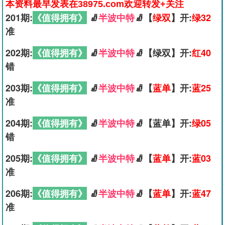
本资料最早发表在38975.com欢迎转发+关注
201期:
《值得拥有》
🧦
半波中特
🧦【
绿双
】开:
绿32
准
202期:
《值得拥有》
🧦
半波中特
🧦【绿双】开:
红40
错
203期:
《值得拥有》
🧦
半波中特
🧦【
蓝单
】开:
蓝25
准
204期:
《值得拥有》
🧦
半波中特
🧦【蓝单】开:
绿05
错
205期:
《值得拥有》
🧦
半波中特
🧦【
蓝单
】开:
蓝03
准
206期:
《值得拥有》
🧦
半波中特
🧦【
蓝单
】开:
蓝47
准