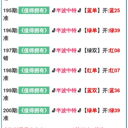
195期:
《值得拥有》
🧦
半波中特
🧦【
蓝单
】开:
蓝25
准
196期:
《值得拥有》
🧦
半波中特
🧦【
绿单
】开:
绿39
准
197期:
《值得拥有》
🧦
半波中特
🧦【绿双】开:
红08
错
198期:
《值得拥有》
🧦
半波中特
🧦【
红单
】开:
红07
准
199期:
《值得拥有》
🧦
半波中特
🧦【
蓝双
】开:
蓝36
准
200期:
《值得拥有》
🧦
半波中特
🧦【
绿单
】开:
绿39
准