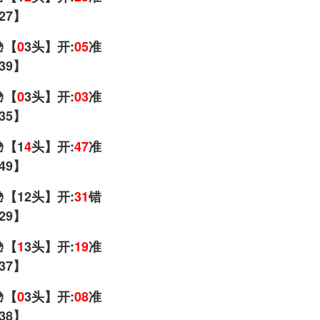
.27】
【
0
3头】开:
05
准
.39】
【
0
3头】开:
03
准
.35】
【1
4
头】开:
47
准
.49】
🍟【12头】开:
31
错
.29】
【
1
3头】开:
19
准
6.37】
【
0
3头】开:
08
准
.38】