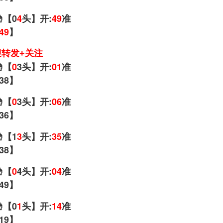
【0
4
头】开:
49
准
49
】
迎转发+关注
【
0
3头】开:
01
准
.38】
【
0
3头】开:
06
准
.36】
【1
3
头】开:
35
准
.38】
【
0
4头】开:
04
准
7.49】
【0
1
头】开:
14
准
.19】