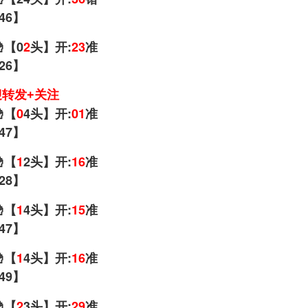
.46】
【0
2
头】开:
23
准
.26】
迎转发+关注
【
0
4头】开:
01
准
.47】
【
1
2头】开:
16
准
7.28】
【
1
4头】开:
15
准
5.47】
【
1
4头】开:
16
准
.49】
【
2
3头】开:
29
准