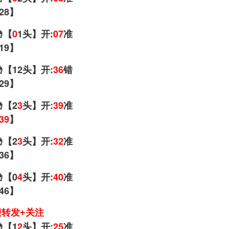
.28】
【
0
1头】开:
07
准
7.19】
🍟【12头】开:
36
错
.29】
【2
3
头】开:
39
准
39
】
【2
3
头】开:
32
准
.36】
【0
4
头】开:
40
准
.46】
迎转发+关注
【1
2
头】开:
25
准