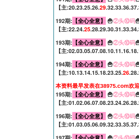
【主:20.23.25.26.
29
.32.33.36.3
192期:
【全心全意】
🍟
②头⑩码

【主:22.24.
25
.28.29.30.31.33.3
193期:
【全心全意】
🍟
②头⑩码

【主:02.03.05.07.08.10.11.16.18
194期:
【全心全意】
🍟
②头⑩码

【主:10.13.14.15.18.23.25.
26
.28
本资料最早发表在38975.com欢
195期:
【全心全意】
🍟
②头⑩码

【主:01.02.06.07.08.23.24.26.28
196期:
【全心全意】
🍟
②头⑩码

【主:01.03.05.06.09.32.33.35.37
197期:
【全心全意】
🍟
②头⑩码
